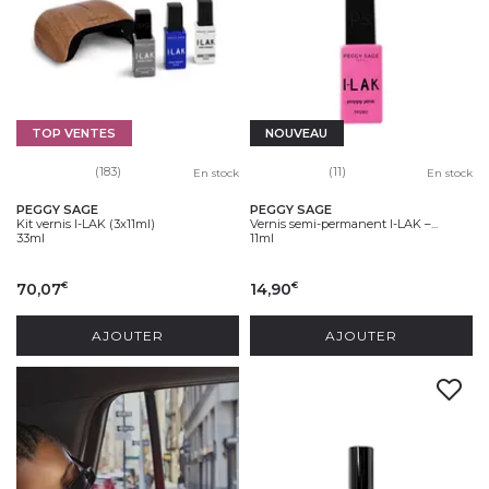
TOP VENTES
NOUVEAU
(183)
(11)
En stock
En stock
PEGGY SAGE
PEGGY SAGE
Kit vernis I-LAK (3x11ml)
Vernis semi-permanent I-LAK –...
33ml
11ml
70,07
14,90
€
€
AJOUTER
AJOUTER