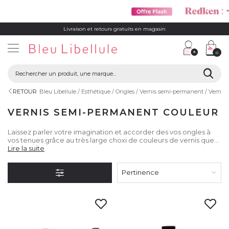
Livraison et retours gratuits en magasin
0
RETOUR
Bleu Libellule
Esthétique
Ongles
Vernis semi-permanent
Vernis
VERNIS SEMI-PERMANENT COULEUR
Laissez parler votre imagination et accorder des vos ongles à
vos tenues grâce au très large choxi de couleurs de vernis que
vous propose Bleu Libellule !
Lire la suite
Pertinence