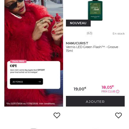
NOUVEAU
(63)
En stock
MANUCURIST
Vernis LED Green Flash™ - Groove
15ml
18,05
€
19,00
€
PRIX CLUB
?
AJOUTER