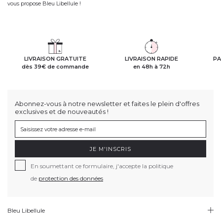
vous propose Bleu Libellule !
LIVRAISON GRATUITE
LIVRAISON RAPIDE
PA
dès 39€ de commande
en 48h à 72h
Abonnez-vous à notre newsletter et faites le plein d'offres
exclusives et de nouveautés !
JE M'INSCRIS
En soumettant ce formulaire, j'accepte la politique
de
protection des données
Bleu Libellule