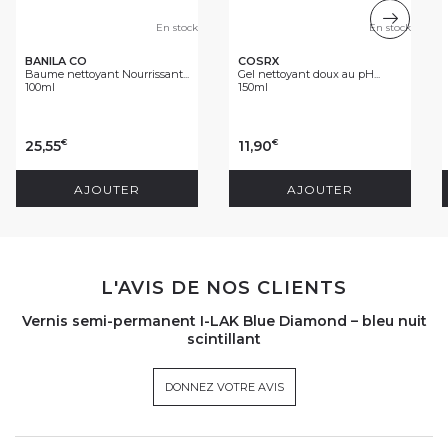
En stock
En stock
BANILA CO
COSRX
Baume nettoyant Nourrissant...
Gel nettoyant doux au pH...
100ml
150ml
25,55
11,90
€
€
AJOUTER
AJOUTER
L'AVIS DE NOS CLIENTS
Vernis semi-permanent I-LAK Blue Diamond – bleu nuit
scintillant
DONNEZ VOTRE AVIS