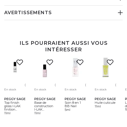
AVERTISSEMENTS
ILS POURRAIENT AUSSI VOUS
INTÉRESSER
(99)
(66)
(64)
(24)
En stock
En stock
En stock
En stock
E
PEGGY SAGE
PEGGY SAGE
PEGGY SAGE
PEGGY SAGE
Top finish
Base de
Soin 8 en 1
Huile cuticule
L
gloss I-LAK
construction
BB Nail
d
11ml
finition...
I-LAK...
1
5ml
11ml
11ml