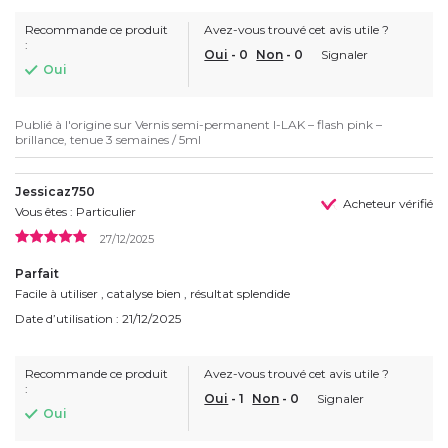
Recommande ce produit
Avez-vous trouvé cet avis utile ?
:
Oui
-
0
Non
-
0
Signaler
Oui
Publié à l'origine sur
Vernis semi-permanent I-LAK – flash pink –
brillance, tenue 3 semaines / 5ml
Jessicaz750
Acheteur vérifié
Vous êtes : Particulier
27/12/2025
Parfait
Facile à utiliser , catalyse bien , résultat splendide
Date d’utilisation : 21/12/2025
Recommande ce produit
Avez-vous trouvé cet avis utile ?
:
Oui
-
1
Non
-
0
Signaler
Oui