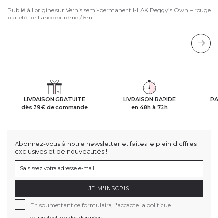
Publié à l'origine sur
Vernis semi-permanent I-LAK Peggy’s Own – rouge
pailleté, brillance extrême / 5ml
LIVRAISON GRATUITE
LIVRAISON RAPIDE
PA
dès 39€ de commande
en 48h à 72h
Abonnez-vous à notre newsletter et faites le plein d'offres
exclusives et de nouveautés !
JE M'INSCRIS
En soumettant ce formulaire, j'accepte la politique
de
protection des données