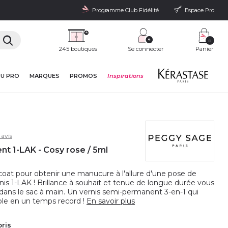
Programme Club Fidélité
Espace Pro
0
245 boutiques
Se connecter
Panier
DU PRO
MARQUES
PROMOS
Inspirations
avis
nt 1-LAK - Cosy rose / 5ml
coat pour obtenir une manucure à l'allure d'une pose de
s 1-LAK ! Brillance à souhait et tenue de longue durée vous
 dans le sac à main. Un vernis semi-permanent 3-en-1 qui
le en un temps record !
En savoir plus
oris