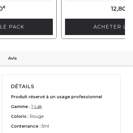
€
€
0
12,80
LE PACK
ACHETER LE
Avis
DÉTAILS
Produit réservé à un usage professionnel
Gamme :
1-Lak
Coloris :
Rouge
Contenance :
5ml