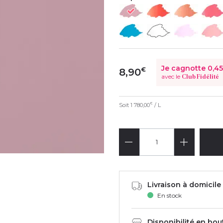
Je cagnotte
0,45
€
8,90
avec le
Club Fidélité
Soit
1 780,00
/ L
€
Livraison à domicile 
En stock
Disponibilité en bou