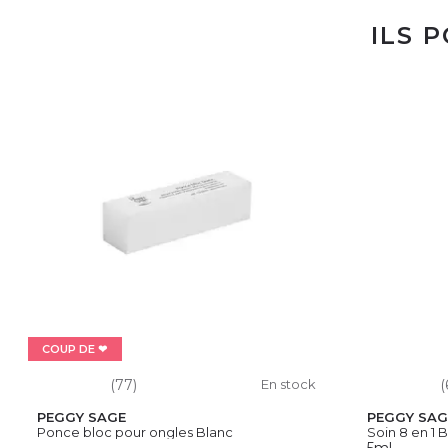
ILS 
COUP DE ❤
(77)
En stock
(
PEGGY SAGE
PEGGY SAG
Ponce bloc pour ongles Blanc
Soin 8 en 1 B