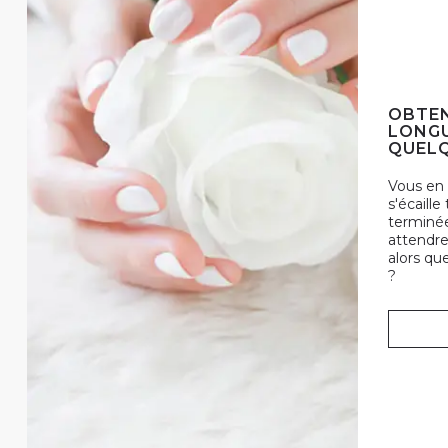
OBTEN
LONGU
QUELQ
Vous en 
s'écaille
terminée
attendre
alors qu
?