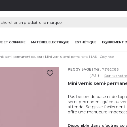
E ET COIFFURE
MATÉRIEL ELECTRIQUE
ESTHÉTIQUE
EQUIPEMENT 
nis semi-permanent couleur
Mini vernis semi-permanent 1-LAK - Cosy rose
PEGGY SAGE
| Réf :
PS182086
(701)
Donnez votre 
Mini vernis semi-permane
Pas besoin de base ni de top 
semi-permanent grâce au verni
attende. Se glisse facilement
offre une manucure impeccab
Disponible dans d'autres col