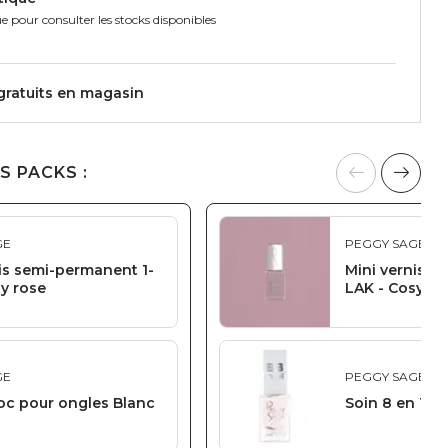
e pour consulter les stocks disponibles
 gratuits en magasin
S PACKS :
GE
PEGGY SAGE
is semi-permanent 1-
Mini vernis s
y rose
LAK - Cosy ro
GE
PEGGY SAGE
oc pour ongles Blanc
Soin 8 en 1 BB