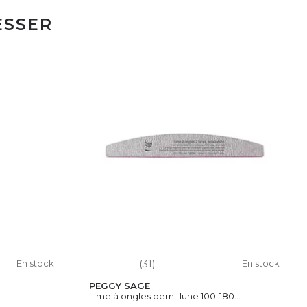
ESSER
En stock
(31)
En stock
PEGGY SAGE
Lime à ongles demi-lune 100-180...