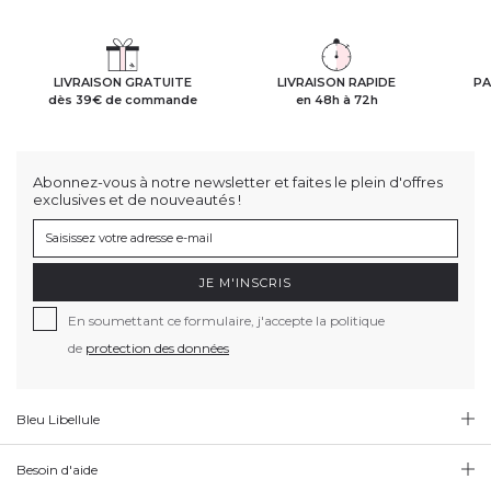
LIVRAISON GRATUITE
LIVRAISON RAPIDE
PA
dès 39€ de commande
en 48h à 72h
Abonnez-vous à notre newsletter et faites le plein d'offres
exclusives et de nouveautés !
JE M'INSCRIS
En soumettant ce formulaire, j'accepte la politique
de
protection des données
Bleu Libellule
Besoin d'aide