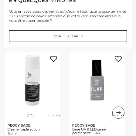
EN QUELQUES MINUTES
Vous en avez assez des vernis qui s'écaille tout juste la pose terminée
? Ou encore de devoir attendre que votre vernis soit sec alors que
vous être super pressée ?
VOIR LES ÉTAPES
(139)
En stock
En stock
PEGGY SAGE
PEGGY SAGE
Cleaner triple action
Base UV & LED semi-
permanent I-LAK
125ml