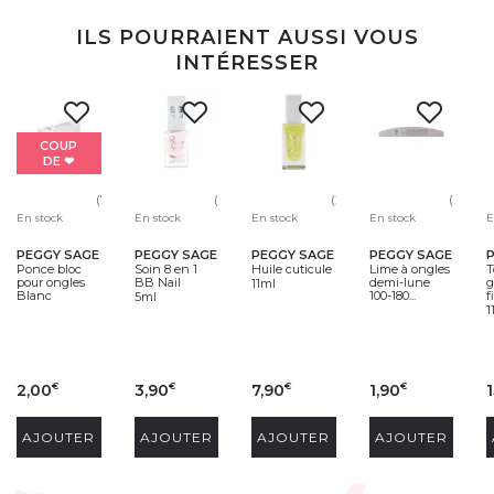
ILS POURRAIENT AUSSI VOUS
INTÉRESSER
COUP
DE ❤
(77)
(64)
(24)
(31)
En stock
En stock
En stock
En stock
E
PEGGY SAGE
PEGGY SAGE
PEGGY SAGE
PEGGY SAGE
Ponce bloc
Soin 8 en 1
Huile cuticule
Lime à ongles
T
pour ongles
BB Nail
demi-lune
g
11ml
Blanc
100-180...
f
5ml
1
2,00
3,90
7,90
1,90
€
€
€
€
AJOUTER
AJOUTER
AJOUTER
AJOUTER