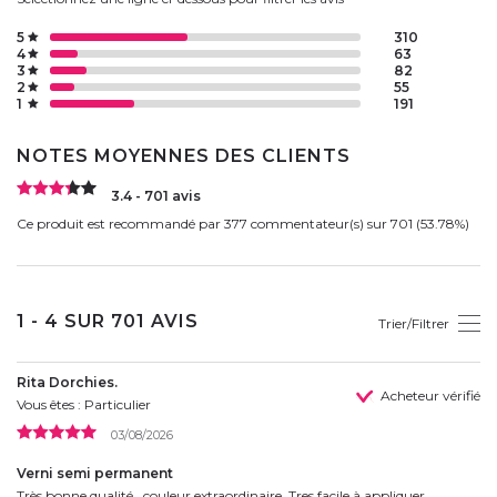
5
310
4
63
3
82
2
55
1
191
NOTES MOYENNES DES CLIENTS
3.4 - 701 avis
Ce produit est recommandé par 377 commentateur(s) sur 701 (53.78%)
1 - 4 SUR 701 AVIS
Trier/Filtrer
Rita Dorchies.
Acheteur vérifié
Vous êtes : Particulier
03/08/2026
Verni semi permanent
Très bonne qualité , couleur extraordinaire. Tres facile à appliquer.