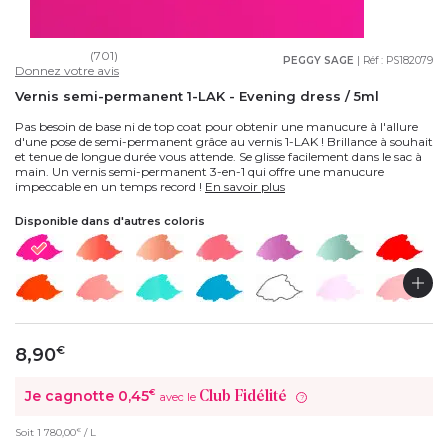
(701)
PEGGY SAGE
| Réf :
PS182079
Donnez votre avis
Vernis semi-permanent 1-LAK - Evening dress / 5ml
Pas besoin de base ni de top coat pour obtenir une manucure à l'allure
d'une pose de semi-permanent grâce au vernis 1-LAK ! Brillance à souhait
et tenue de longue durée vous attende. Se glisse facilement dans le sac à
main. Un vernis semi-permanent 3-en-1 qui offre une manucure
impeccable en un temps record !
En savoir plus
Disponible dans d'autres coloris
8,90
€
Je cagnotte
0,45
€
Club Fidélité
avec le
?
€
Soit
1 780,00
/ L