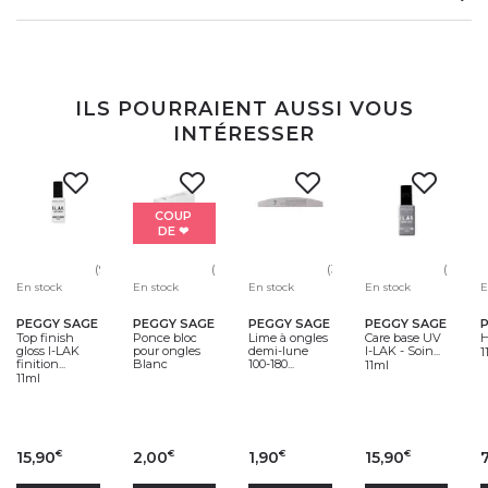
ILS POURRAIENT AUSSI VOUS
INTÉRESSER
COUP
DE ❤
(99)
(77)
(31)
(10)
En stock
En stock
En stock
En stock
E
PEGGY SAGE
PEGGY SAGE
PEGGY SAGE
PEGGY SAGE
Top finish
Ponce bloc
Lime à ongles
Care base UV
H
gloss I-LAK
pour ongles
demi-lune
I-LAK - Soin...
1
finition...
Blanc
100-180...
11ml
11ml
15,90
2,00
1,90
15,90
€
€
€
€