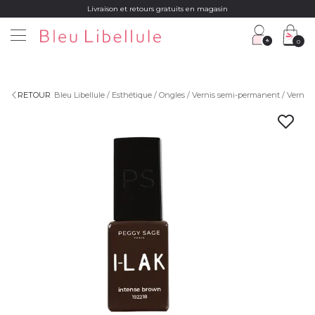
Livraison et retours gratuits en magasin
0
RETOUR
Bleu Libellule
Esthétique
Ongles
Vernis semi-permanent
Vernis