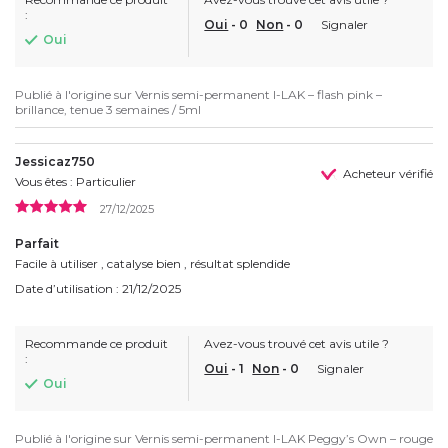
:
Oui
-
0
Non
-
0
Signaler
Oui
Publié à l'origine sur
Vernis semi-permanent I-LAK – flash pink –
brillance, tenue 3 semaines / 5ml
Jessicaz750
Acheteur vérifié
Vous êtes : Particulier
27/12/2025
Parfait
Facile à utiliser , catalyse bien , résultat splendide
Date d’utilisation : 21/12/2025
Recommande ce produit
Avez-vous trouvé cet avis utile ?
:
Oui
-
1
Non
-
0
Signaler
Oui
Publié à l'origine sur
Vernis semi-permanent I-LAK Peggy’s Own – rouge