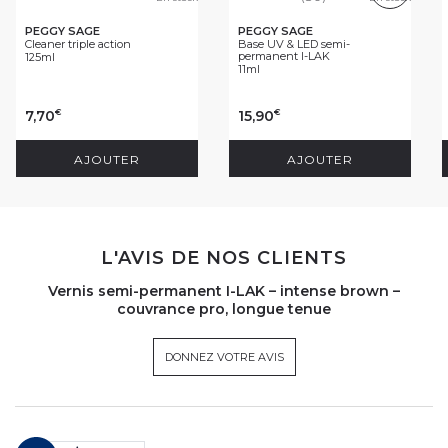
PEGGY SAGE
PEGGY SAGE
Cleaner triple action
Base UV & LED semi-
permanent I-LAK
125ml
11ml
7,70
15,90
€
€
AJOUTER
AJOUTER
L'AVIS DE NOS CLIENTS
Vernis semi-permanent I-LAK – intense brown –
couvrance pro, longue tenue
DONNEZ VOTRE AVIS