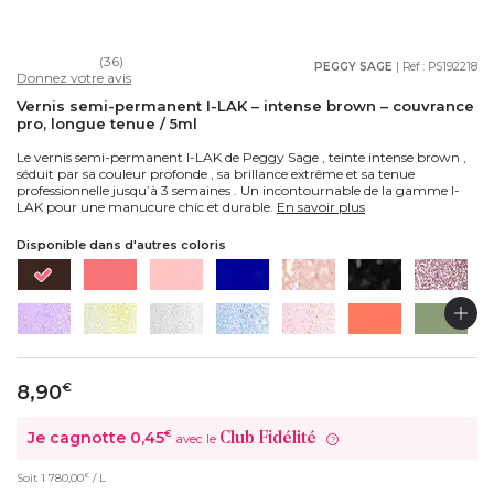
(36)
PEGGY SAGE
| Réf :
PS192218
Donnez votre avis
Vernis semi-permanent I-LAK – intense brown – couvrance
pro, longue tenue / 5ml
Le vernis semi-permanent I-LAK de Peggy Sage , teinte intense brown ,
séduit par sa couleur profonde , sa brillance extrême et sa tenue
professionnelle jusqu’à 3 semaines . Un incontournable de la gamme I-
LAK pour une manucure chic et durable.
En savoir plus
Disponible dans d'autres coloris
8,90
€
Je cagnotte
0,45
€
Club Fidélité
avec le
?
€
Soit
1 780,00
/ L