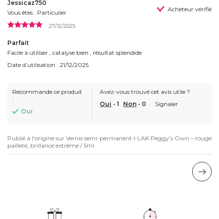
Jessicaz750
Acheteur vérifié
Vous êtes : Particulier
27/12/2025
Parfait
Facile à utiliser , catalyse bien , résultat splendide
Date d’utilisation : 21/12/2025
Recommande ce produit
Avez-vous trouvé cet avis utile ?
:
Oui
-
1
Non
-
0
Signaler
Oui
Publié à l'origine sur
Vernis semi-permanent I-LAK Peggy’s Own – rouge
pailleté, brillance extrême / 5ml