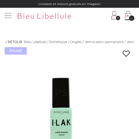
Livraison et retours gratuits en magasin
0
RETOUR
Bleu Libellule
Esthétique
Ongles
Vernis semi-permanent
Vernis
ÉPUISÉ