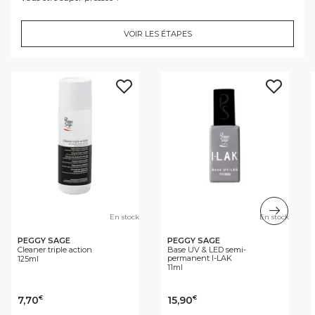
VOIR LES ÉTAPES
En stock
En stock
PEGGY SAGE
PEGGY SAGE
Cleaner triple action
Base UV & LED semi-
permanent I-LAK
125ml
11ml
7,70
15,90
€
€