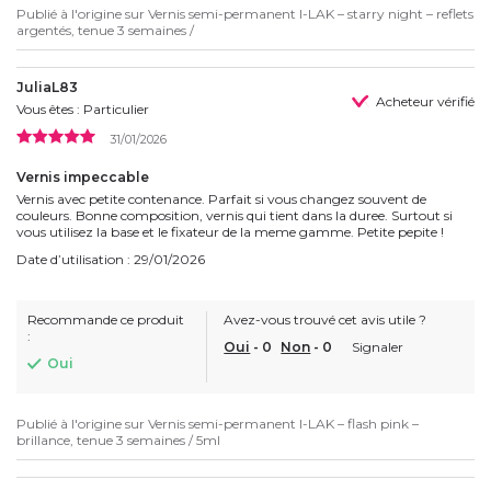
Publié à l'origine sur
Vernis semi-permanent I-LAK – starry night – reflets
argentés, tenue 3 semaines /
JuliaL83
Acheteur vérifié
Vous êtes : Particulier
31/01/2026
Vernis impeccable
Vernis avec petite contenance. Parfait si vous changez souvent de
couleurs. Bonne composition, vernis qui tient dans la duree. Surtout si
vous utilisez la base et le fixateur de la meme gamme. Petite pepite !
Date d’utilisation : 29/01/2026
Recommande ce produit
Avez-vous trouvé cet avis utile ?
:
Oui
-
0
Non
-
0
Signaler
Oui
Publié à l'origine sur
Vernis semi-permanent I-LAK – flash pink –
brillance, tenue 3 semaines / 5ml