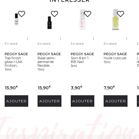
INTÉRESSER
(99)
(66)
(64)
(24)
En stock
En stock
En stock
En stock
E
PEGGY SAGE
PEGGY SAGE
PEGGY SAGE
PEGGY SAGE
Top finish
Base semi-
Soin 8 en 1
Huile cuticule
L
gloss I-LAK
permante
BB Nail
d
11ml
finition...
flexible...
1
5ml
11ml
11ml
15,90
15,90
3,90
7,90
1
€
€
€
€
AJOUTER
AJOUTER
AJOUTER
AJOUTER