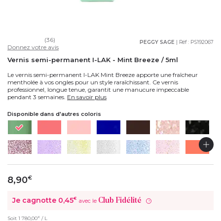
(36)
PEGGY SAGE
| Réf :
PS192067
Donnez votre avis
Vernis semi-permanent I-LAK - Mint Breeze / 5ml
Le vernis semi-permanent I-LAK Mint Breeze apporte une fraîcheur
mentholée à vos ongles pour un style raraîchissant. Ce vernis
professionnel, longue tenue, garantit une manucure impeccable
pendant 3 semaines.
En savoir plus
Disponible dans d'autres coloris
8,90
€
Je cagnotte
0,45
€
Club Fidélité
avec le
?
€
Soit
1 780,00
/ L