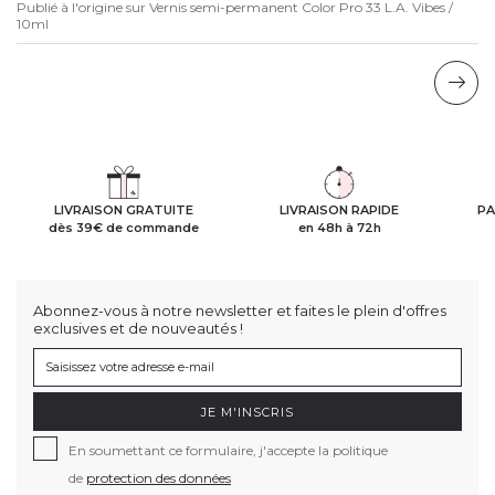
Publié à l'origine sur
Vernis semi-permanent Color Pro 33 L.A. Vibes /
10ml
LIVRAISON GRATUITE
LIVRAISON RAPIDE
PA
dès 39€ de commande
en 48h à 72h
Abonnez-vous à notre newsletter et faites le plein d'offres
exclusives et de nouveautés !
JE M'INSCRIS
En soumettant ce formulaire, j'accepte la politique
de
protection des données