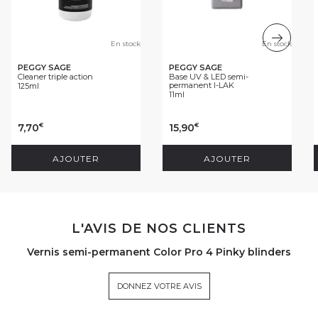
En stock
En stock
PEGGY SAGE
PEGGY SAGE
Cleaner triple action
Base UV & LED semi-
permanent I-LAK
125ml
11ml
7,70
15,90
€
€
AJOUTER
AJOUTER
L'AVIS DE NOS CLIENTS
Vernis semi-permanent Color Pro 4 Pinky blinders
DONNEZ VOTRE AVIS