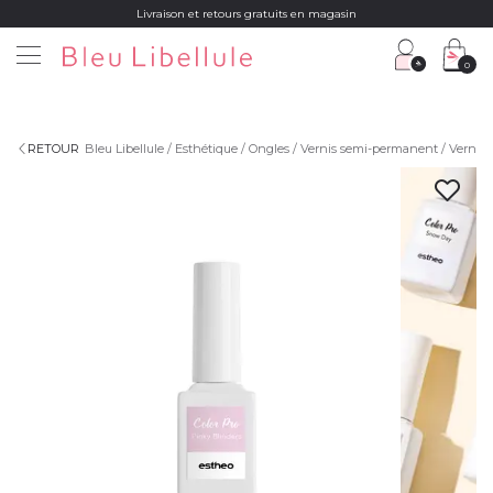
Livraison et retours gratuits en magasin
0
RETOUR
Bleu Libellule
Esthétique
Ongles
Vernis semi-permanent
Vernis