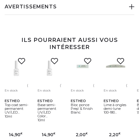
AVERTISSEMENTS
ILS POURRAIENT AUSSI VOUS
INTÉRESSER
(5)
(1)
(30)
(23)
En stock
En stock
En stock
En stock
E
ESTHEO
ESTHEO
ESTHEO
ESTHEO
Top coat semi-
Base semi-
Bloc ponce
Lime à ongles
B
permanent
permanent
Prep’ & finish
demi-lune
d
UV/LED...
UV/LED
Blanc
100-180...
1
Color...
10ml
10ml
14,90
14,90
2,00
2,20
€
€
€
€