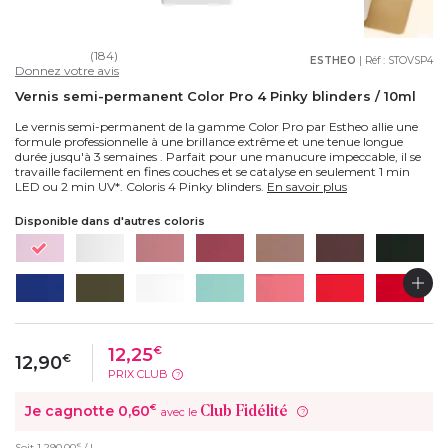
(184)
ESTHEO
| Réf :
STOVSP4
Donnez votre avis
Vernis semi-permanent Color Pro 4 Pinky blinders / 10ml
Le vernis semi-permanent de la gamme Color Pro par Estheo allie une
formule professionnelle à une brillance extrême et une tenue longue
durée jusqu'à 3 semaines . Parfait pour une manucure impeccable, il se
travaille facilement en fines couches et se catalyse en seulement 1 min
LED ou 2 min UV*. Coloris 4 Pinky blinders.
En savoir plus
Disponible dans d'autres coloris
12,25
€
12,90
€
PRIX CLUB
?
Je cagnotte
0,60
€
Club Fidélité
avec le
?
€
Soit
1 290,00
/ L