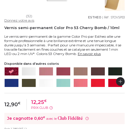
(32)
ESTHEO
| Réf :
STOVSP53
Donnez votre avis
Vernis semi-permanent Color Pro 53 Cherry Bomb / 10ml
Le vernis semi-permanent de la gamme Color Pro par Estheo allie une
formule professionnelle à une brillance extrême et une tenue longue
durée jusqu'à 3 semaines . Parfait pour une manucure impeccable, il se
travaille facilement en fines couches et se catalyse en seulement 1 min
LED ou 2 min UV*. Coloris 53 Cherry Bomb.
En savoir plus
Disponible dans d'autres coloris
12,25
€
12,90
€
PRIX CLUB
?
Je cagnotte
0,60
€
Club Fidélité
avec le
?
€
Soit
1 290,00
/ L