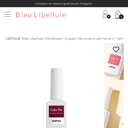
Livraison et retours gratuits en magasin
0
RETOUR
Bleu Libellule
Esthétique
Ongles
Vernis semi-permanent
Vernis