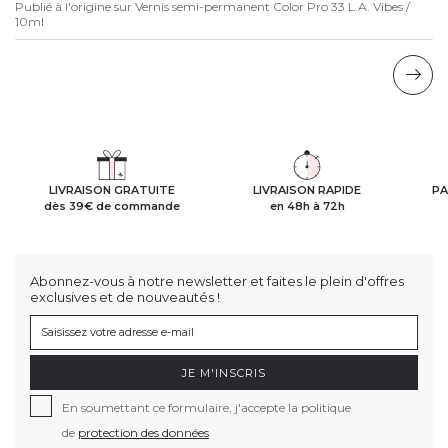
Publié à l'origine sur
Vernis semi-permanent Color Pro 33 L.A. Vibes /
10ml
LIVRAISON GRATUITE
LIVRAISON RAPIDE
PA
dès 39€ de commande
en 48h à 72h
Abonnez-vous à notre newsletter et faites le plein d'offres
exclusives et de nouveautés !
JE M'INSCRIS
En soumettant ce formulaire, j'accepte la politique
de
protection des données