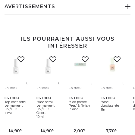
AVERTISSEMENTS
ILS POURRAIENT AUSSI VOUS
INTÉRESSER
(5)
(1)
(30)
(13)
En stock
En stock
En stock
En stock
E
ESTHEO
ESTHEO
ESTHEO
ESTHEO
Top coat semi-
Base semi-
Bloc ponce
Base
L
permanent
permanent
Prep’ & finish
durcissante
d
UV/LED...
UV/LED
Blanc
1
11ml
Color...
10ml
10ml
14,90
14,90
2,00
7,70
€
€
€
€