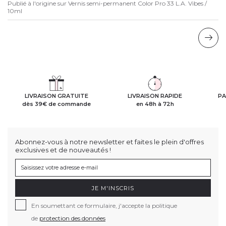
Publié à l'origine sur
Vernis semi-permanent Color Pro 33 L.A. Vibes /
10ml
LIVRAISON GRATUITE
LIVRAISON RAPIDE
PA
dès 39€ de commande
en 48h à 72h
Abonnez-vous à notre newsletter et faites le plein d'offres
exclusives et de nouveautés !
JE M'INSCRIS
En soumettant ce formulaire, j'accepte la politique
de
protection des données