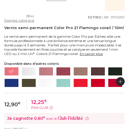
(184)
ESTHEO
| Réf :
STOVSP21
Donnez votre avis
Vernis semi-permanent Color Pro 21 Flamingo corail / 10ml
Le vernis semi-permanent de la gamme Color Pro par Estheo allie une
formule professionnelle à une brillance extrême et une tenue longue
durée jusqu'à 3 semaines . Parfait pour une manucure impeccable, il se
travaille facilement en fines couches et se catalyse en seulement 1 min
LED ou 2 min UV*. Coloris 21 Flamingo corail.
En savoir plus
Disponible dans d'autres coloris
12,25
€
12,90
€
PRIX CLUB
?
Je cagnotte
0,60
€
Club Fidélité
avec le
?
€
Soit
1 290,00
/ L