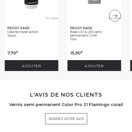
En stock
En stock
PEGGY SAGE
PEGGY SAGE
Cleaner triple action
Base UV & LED semi-
permanent I-LAK
125ml
11ml
7,70
15,90
€
€
AJOUTER
AJOUTER
L'AVIS DE NOS CLIENTS
Vernis semi-permanent Color Pro 21 Flamingo corail
DONNEZ VOTRE AVIS