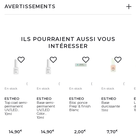
AVERTISSEMENTS
ILS POURRAIENT AUSSI VOUS
INTÉRESSER
(5)
(1)
(30)
(13)
En stock
En stock
En stock
En stock
E
ESTHEO
ESTHEO
ESTHEO
ESTHEO
Top coat semi-
Base semi-
Bloc ponce
Base
L
permanent
permanent
Prep’ & finish
durcissante
d
UV/LED...
UV/LED
Blanc
1
11ml
Color...
10ml
10ml
14,90
14,90
2,00
7,70
€
€
€
€