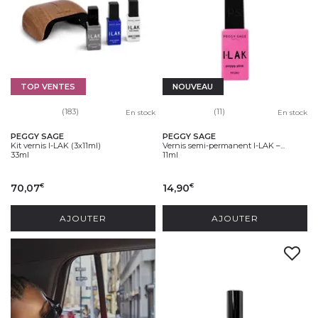
TOP VENTES
NOUVEAU
(183)
(11)
En stock
En stock
PEGGY SAGE
PEGGY SAGE
Kit vernis I-LAK (3x11ml)
Vernis semi-permanent I-LAK –...
33ml
11ml
70,07
14,90
€
€
AJOUTER
AJOUTER