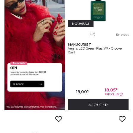
NOUVEAU
(63)
En stock
MANUCURIST
Vernis LED Green Flash™ - Groove
15ml
18,05
€
19,00
€
PRIX CLUB
?
AJOUTER