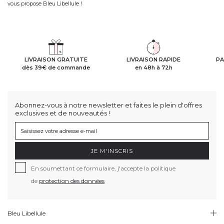
vous propose Bleu Libellule !
LIVRAISON GRATUITE
LIVRAISON RAPIDE
PA
dès 39€ de commande
en 48h à 72h
Abonnez-vous à notre newsletter et faites le plein d'offres
exclusives et de nouveautés !
JE M'INSCRIS
En soumettant ce formulaire, j'accepte la politique
de
protection des données
Bleu Libellule