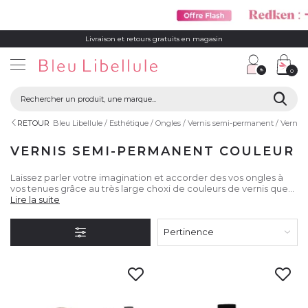
Livraison et retours gratuits en magasin
0
RETOUR
Bleu Libellule
Esthétique
Ongles
Vernis semi-permanent
Vernis
VERNIS SEMI-PERMANENT COULEUR
Laissez parler votre imagination et accorder des vos ongles à
vos tenues grâce au très large choxi de couleurs de vernis que
vous propose Bleu Libellule !
Lire la suite
Pertinence