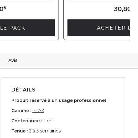
€
€
0
30,80
LE PACK
ACHETER LE
Avis
DÉTAILS
Produit réservé à un usage professionnel
Gamme :
I-LAK
Contenance :
11ml
Tenue :
2 à 3 semaines