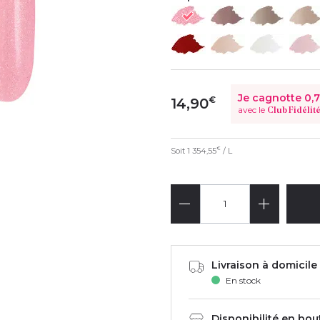
Je cagnotte
0,
€
14,90
avec le
Club Fidélit
Soit
1 354,55
/ L
€
Livraison à domicile 
En stock
Disponibilité en bou