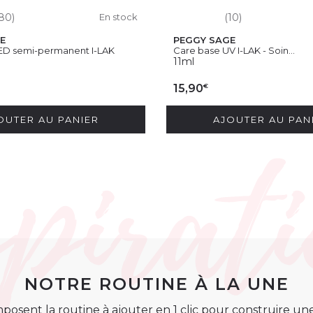
80)
En stock
(10)
E
PEGGY SAGE
ED semi-permanent I-LAK
Care base UV I-LAK - Soin...
11ml
€
15,90
OUTER AU PANIER
AJOUTER AU PAN
NOTRE ROUTINE À LA UNE
posent la routine à ajouter en 1 clic pour construire u