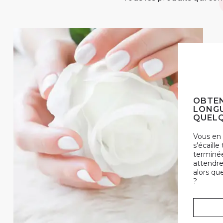
OBTEN
LONGU
QUELQ
Vous en 
s'écaille
terminée
attendre
alors qu
?