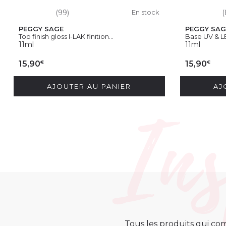
(99)
En stock
(
PEGGY SAGE
PEGGY SAG
Top finish gloss I-LAK finition...
Base UV & L
11ml
11ml
€
€
15,90
15,90
AJOUTER AU PANIER
AJ
Tous les produits qui com