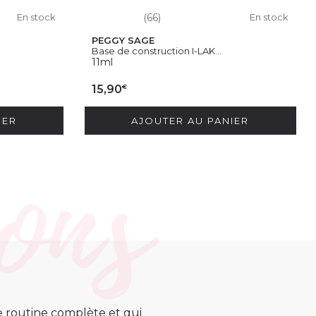
En stock
(66)
En stock
PEGGY SAGE
Base de construction I-LAK...
11ml
€
15,90
IER
AJOUTER AU PANIER
ne routine complète et qui