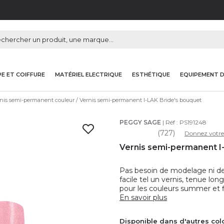
E ET COIFFURE
MATÉRIEL ELECTRIQUE
ESTHÉTIQUE
EQUIPEMENT 
nis semi-permanent couleur
Vernis semi-permanent I-LAK Bride's bouquet
PEGGY SAGE
| Réf :
PS191248
(727)
Donnez votre
Vernis semi-permanent I-
Pas besoin de modelage ni de
facile tel un vernis, tenue lo
pour les couleurs summer et 
En savoir plus
Disponible dans d'autres col