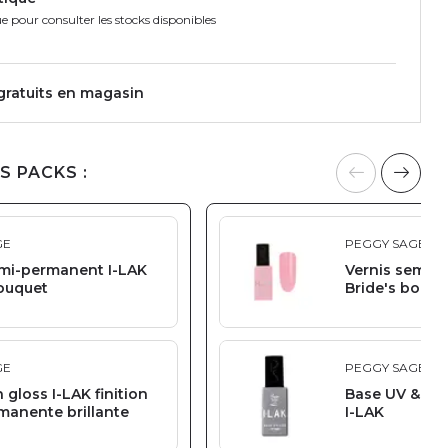
e pour consulter les stocks disponibles
 gratuits en magasin
S PACKS :
GE
PEGGY SAGE
emi-permanent I-LAK
Vernis semi-
bouquet
Bride's bouqu
GE
PEGGY SAGE
h gloss I-LAK finition
Base UV & LE
manente brillante
I-LAK