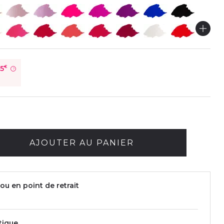
75
€
?
é
AJOUTER AU PANIER
ou en point de retrait
tique