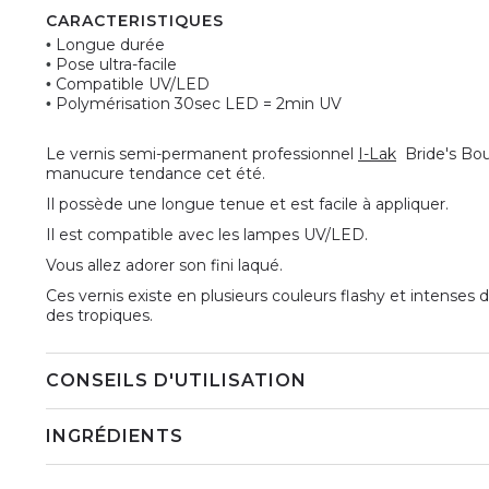
CARACTERISTIQUES
Longue durée
•
Pose ultra-facile
•
Compatible UV/LED
•
Polymérisation 30sec LED = 2min UV
•
Le vernis semi-permanent professionnel
I-Lak
Bride's Bo
manucure tendance cet été.
Il possède une longue tenue et est facile à appliquer.
Il est compatible avec les lampes UV/LED.
Vous allez adorer son fini laqué.
Ces vernis existe en plusieurs couleurs flashy et intenses
des tropiques.
CONSEILS D'UTILISATION
INGRÉDIENTS