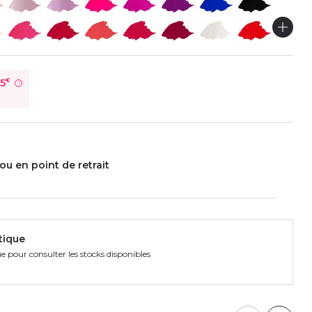
75
€
?
é
ou en point de retrait
tique
e pour consulter les stocks disponibles