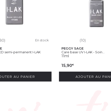
80)
En stock
(10)
E
PEGGY SAGE
ED semi-permanent I-LAK
Care base UV I-LAK - Soin...
11ml
€
15,90
OUTER AU PANIER
AJOUTER AU PAN