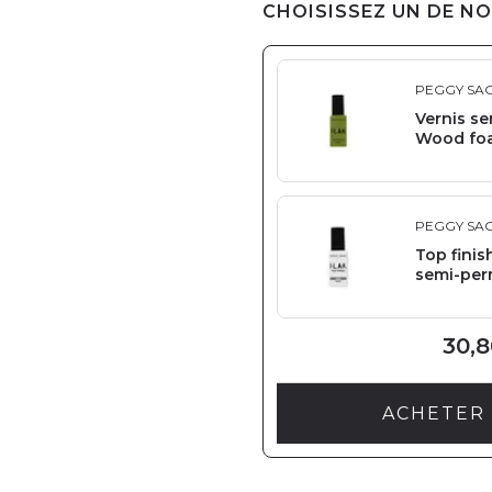
CHOISISSEZ UN DE NO
PEGGY SA
Vernis s
Wood fo
PEGGY SA
Top finis
semi-per
30,8
ACHETER 