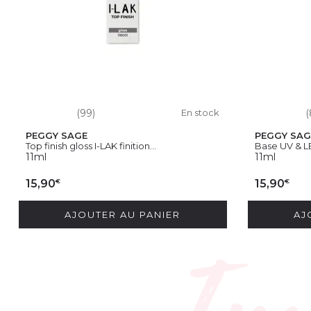
(99)
En stock
(
PEGGY SAGE
PEGGY SAG
Top finish gloss I-LAK finition...
Base UV & L
11ml
11ml
€
€
15,90
15,90
AJOUTER AU PANIER
AJ