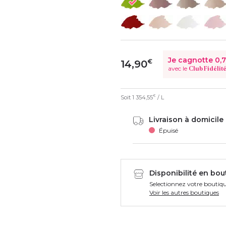
Je cagnotte
0,
€
14,90
avec le
Club Fidélit
Soit
1 354,55
/ L
€
Livraison à domicile 
Épuisé
Disponibilité en bou
Selectionnez votre boutiqu
Voir les autres boutiques