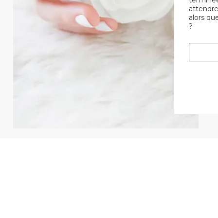
terminée
attendre
alors qu
?