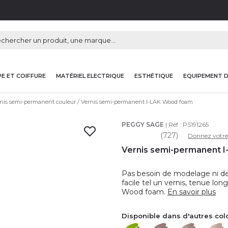
E ET COIFFURE
MATÉRIEL ELECTRIQUE
ESTHÉTIQUE
EQUIPEMENT 
nis semi-permanent couleur
Vernis semi-permanent I-LAK Wood foam
PEGGY SAGE
| Réf :
PS191265
(727)
Donnez votre
Vernis semi-permanent I
Pas besoin de modelage ni de
facile tel un vernis, tenue lo
Wood foam.
En savoir plus
Disponible dans d'autres col