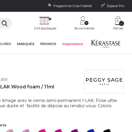
Programme Club Fidélité
Espace Pro
0
245 boutiques
Se connecter
Panier
DU PRO
MARQUES
PROMOS
Inspirations
 avis
-LAK Wood foam / 11ml
 limage avec le vernis semi-permanent I-LAK. Pose ultra-
ngue durée et facilité de dépose au rendez-vous. Coloris
oris