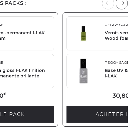
S PACKS :
GE
PEGGY SAGE
emi-permanent I-LAK
Vernis semi-
am
Wood foam
GE
PEGGY SAGE
h gloss I-LAK finition
Base UV & LE
manente brillante
I-LAK
€
€
0
30,80
LE PACK
ACHETER LE