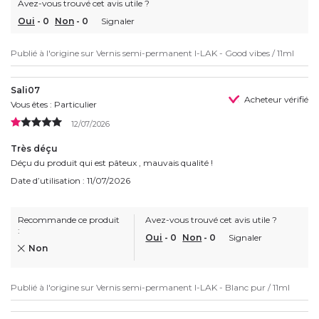
Avez-vous trouvé cet avis utile ?
Oui
-
0
Non
-
0
Signaler
Publié à l'origine sur
Vernis semi-permanent I-LAK - Good vibes / 11ml
Sali07
Acheteur vérifié
Vous êtes : Particulier
12/07/2026
Très déçu
Déçu du produit qui est pâteux , mauvais qualité !
Date d’utilisation : 11/07/2026
Recommande ce produit
Avez-vous trouvé cet avis utile ?
:
Oui
-
0
Non
-
0
Signaler
Non
Publié à l'origine sur
Vernis semi-permanent I-LAK - Blanc pur / 11ml