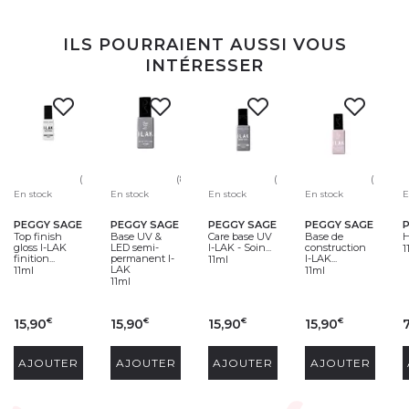
ILS POURRAIENT AUSSI VOUS
INTÉRESSER
(99)
(80)
(10)
(66)
En stock
En stock
En stock
En stock
E
PEGGY SAGE
PEGGY SAGE
PEGGY SAGE
PEGGY SAGE
Top finish
Base UV &
Care base UV
Base de
H
gloss I-LAK
LED semi-
I-LAK - Soin...
construction
1
finition...
permanent I-
I-LAK...
11ml
LAK
11ml
11ml
11ml
15,90
15,90
15,90
15,90
€
€
€
€
AJOUTER
AJOUTER
AJOUTER
AJOUTER