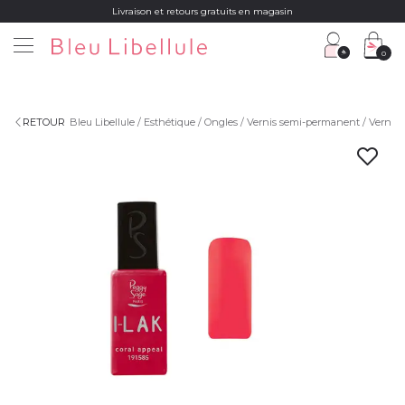
Livraison et retours gratuits en magasin
0
RETOUR
Bleu Libellule
Esthétique
Ongles
Vernis semi-permanent
Vernis