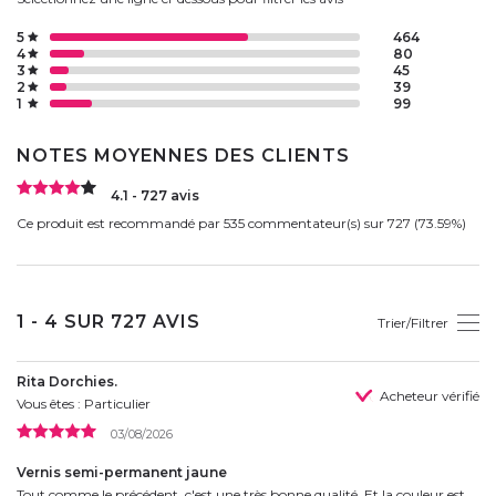
5
464
4
80
3
45
2
39
1
99
NOTES MOYENNES DES CLIENTS
4.1 - 727 avis
Ce produit est recommandé par 535 commentateur(s) sur 727 (73.59%)
1 - 4 SUR 727 AVIS
Trier/Filtrer
Rita Dorchies.
Acheteur vérifié
Vous êtes : Particulier
03/08/2026
Vernis semi-permanent jaune
Tout comme le précédent, c'est une très bonne qualité. Et la couleur est