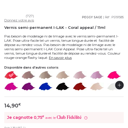
(727)
PEGGY SAGE
| Réf :
PS191585
Donnez votre avis
Vernis semi-permanent I-LAK - Coral appeal / 11ml
Pas besoin de modelage ni de limage avec le vernis semi-permanent I-
LAK. Pose ultra-facile tel un vernis, tenue longue durée et facilité de
dépose au rendez-vous. Pas besoin de modelage ni de limage avec le
vernis semi-permanent I-LAK Coral Appeal. Pose ultra-facile tel un
vernis, tenue longue durée et facilité de dépose au rendez-vous. Couleur
rouge-orange flashy laqué.
En savoir plus
Disponible dans d'autres coloris
14,90
€
Je cagnotte
0,75
€
Club Fidélité
avec le
?
€
Soit
1 354,55
/ L