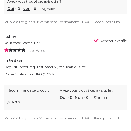
Avez-vous trouvé cet avis utile ?
Oui
-
0
Non
-
0
Signaler
Publié à l'origine sur
Vernis semi-permanent I-LAK - Good vibes / 11ml
Sali07
Acheteur vérifié
Vous êtes : Particulier
12/07/2026
Très déçu
Déçu du produit qui est pâteux , mauvais qualité !
Date d’utilisation : 11/07/2026
Recommande ce produit
Avez-vous trouvé cet avis utile ?
:
Oui
-
0
Non
-
0
Signaler
Non
Publié à l'origine sur
Vernis semi-permanent I-LAK - Blanc pur / 11ml