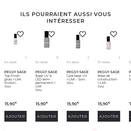
ILS POURRAIENT AUSSI VOUS
INTÉRESSER
(99)
(80)
(10)
(66)
En stock
En stock
En stock
En stock
E
PEGGY SAGE
PEGGY SAGE
PEGGY SAGE
PEGGY SAGE
Top finish
Base UV &
Care base UV
Base de
H
gloss I-LAK
LED semi-
I-LAK - Soin...
construction
1
finition...
permanent I-
I-LAK...
11ml
LAK
11ml
11ml
11ml
15,90
15,90
15,90
15,90
€
€
€
€
AJOUTER
AJOUTER
AJOUTER
AJOUTER