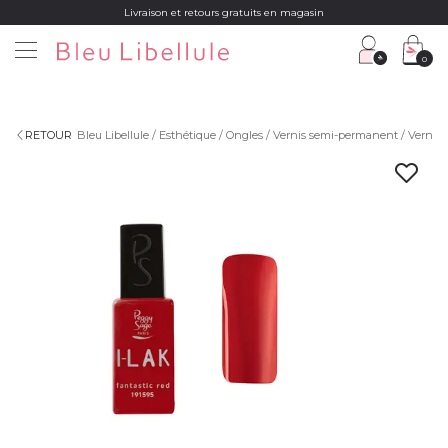
Livraison et retours gratuits en magasin
0
RETOUR
Bleu Libellule
Esthétique
Ongles
Vernis semi-permanent
Vernis