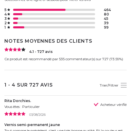
5
464
4
80
3
45
2
39
1
99
NOTES MOYENNES DES CLIENTS
4.1 - 727 avis
Ce produit est recommandé par 535 commentateur(s) sur 727 (73.59%)
1 - 4 SUR 727 AVIS
Trier/Filtrer
Rita Dorchies.
Acheteur vérifié
Vous êtes : Particulier
03/08/2026
Vernis semi-permanent jaune
Tout comme le précédent, c'est une très bonne qualité. Et la couleur est