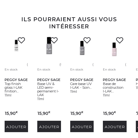
ILS POURRAIENT AUSSI VOUS
INTÉRESSER
(99)
(80)
(10)
(66)
En stock
En stock
En stock
En stock
E
PEGGY SAGE
PEGGY SAGE
PEGGY SAGE
PEGGY SAGE
Top finish
Base UV &
Care base UV
Base de
H
gloss I-LAK
LED semi-
I-LAK - Soin...
construction
1
finition...
permanent I-
I-LAK...
11ml
LAK
11ml
11ml
11ml
15,90
15,90
15,90
15,90
€
€
€
€
AJOUTER
AJOUTER
AJOUTER
AJOUTER