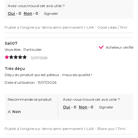
Avez-vous trouvé cet avis utile ?
Oui
-
0
Non
-
0
Signaler
Publié à l'origine sur
Vernis semi-permanent I-LAK - Good vibes / 11ml
Sali07
Acheteur vérifié
Vous êtes : Particulier
12/07/2026
Très déçu
Déçu du produit qui est pâteux , mauvais qualité !
Date d’utilisation : 11/07/2026
Recommande ce produit
Avez-vous trouvé cet avis utile ?
:
Oui
-
0
Non
-
0
Signaler
Non
Publié à l'origine sur
Vernis semi-permanent I-LAK - Blanc pur / 11ml