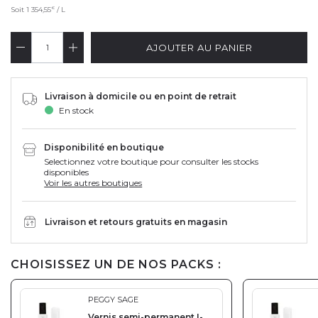
€
Soit
1 354,55
/ L
AJOUTER AU PANIER
Livraison à domicile ou en point de retrait
En stock
Disponibilité en boutique
Selectionnez votre boutique pour consulter les stocks
disponibles
Voir les autres boutiques
Livraison et retours gratuits en magasin
CHOISISSEZ UN DE NOS PACKS :
PEGGY SAGE
Vernis semi-permanent I-