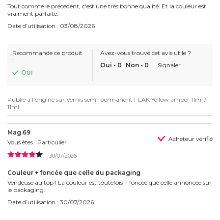
Tout comme le précédent, c'est une très bonne qualité. Et la couleur est
vraiment parfaite.
Date d’utilisation : 03/08/2026
Recommande ce produit
Avez-vous trouvé cet avis utile ?
:
Oui
-
0
Non
-
0
Signaler
Oui
Publié à l'origine sur
Vernis semi-permanent I-LAK Yellow amber 11ml /
11ml
Mag.69
Acheteur vérifié
Vous êtes : Particulier
30/07/2026
Couleur + foncée que celle du packaging
Vendeuse au top ! La couleur est toutefois + foncée que celle annoncée sur
le packaging.
Date d’utilisation : 30/07/2026