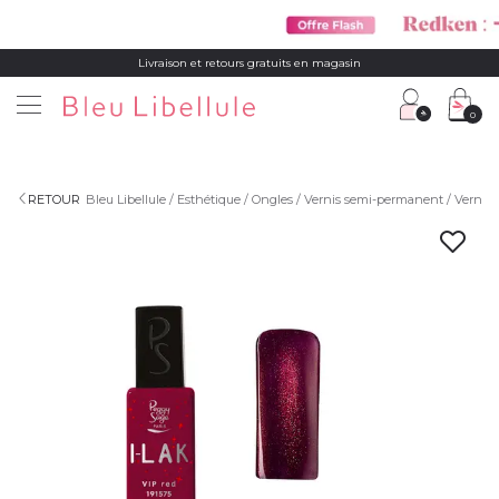
Livraison et retours gratuits en magasin
0
RETOUR
Bleu Libellule
Esthétique
Ongles
Vernis semi-permanent
Vernis