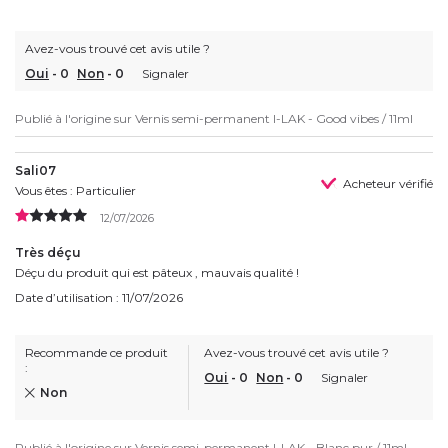
Avez-vous trouvé cet avis utile ?
Oui
-
0
Non
-
0
Signaler
Publié à l'origine sur
Vernis semi-permanent I-LAK - Good vibes / 11ml
Sali07
Acheteur vérifié
Vous êtes : Particulier
12/07/2026
Très déçu
Déçu du produit qui est pâteux , mauvais qualité !
Date d’utilisation : 11/07/2026
Recommande ce produit
Avez-vous trouvé cet avis utile ?
:
Oui
-
0
Non
-
0
Signaler
Non
Publié à l'origine sur
Vernis semi-permanent I-LAK - Blanc pur / 11ml