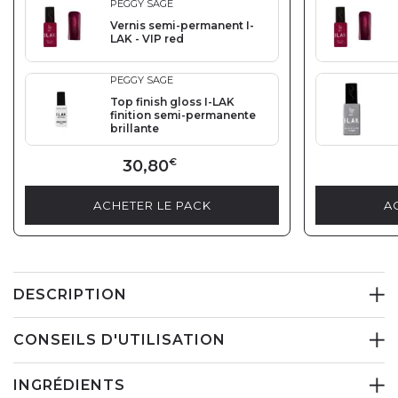
PEGGY SAGE
Vernis semi-permanent I-
LAK - VIP red
PEGGY SAGE
Top finish gloss I-LAK
finition semi-permanente
brillante
30,80
€
ACHETER LE PACK
A
DESCRIPTION
CONSEILS D'UTILISATION
INGRÉDIENTS