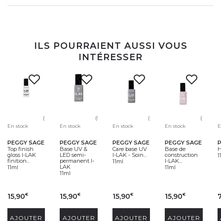
ILS POURRAIENT AUSSI VOUS
INTÉRESSER
(99)
(80)
(10)
(66)
En stock
En stock
En stock
En stock
E
PEGGY SAGE
PEGGY SAGE
PEGGY SAGE
PEGGY SAGE
Top finish
Base UV &
Care base UV
Base de
H
gloss I-LAK
LED semi-
I-LAK - Soin...
construction
1
finition...
permanent I-
I-LAK...
11ml
LAK
11ml
11ml
11ml
15,90
15,90
15,90
15,90
€
€
€
€
AJOUTER
AJOUTER
AJOUTER
AJOUTER