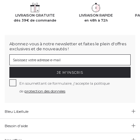
LIVRAISON GRATUITE
LIVRAISON RAPIDE
PA
dès 39€ de commande
en 48h à 72h
Abonnez-vous à notre newsletter et faites le plein d'offres
exclusives et de nouveautés !
JE M'INSCRIS
En soumettant ce formulaire, j'accepte la politique
de
protection des données
Bleu Libellule
Besoin d'aide