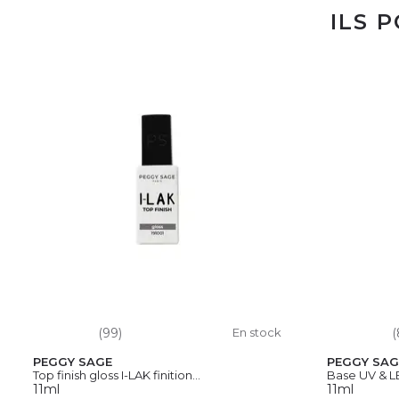
ILS 
(99)
En stock
(
PEGGY SAGE
PEGGY SAG
Top finish gloss I-LAK finition...
Base UV & L
11ml
11ml