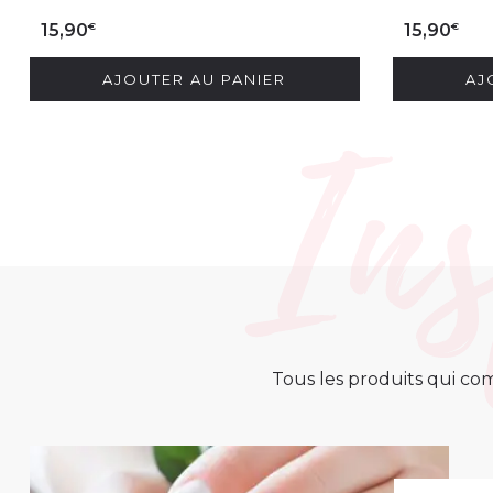
€
€
15,90
15,90
AJOUTER AU PANIER
AJ
Tous les produits qui com