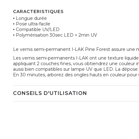
CARACTERISTIQUES
Longue durée
•
Pose ultra-facile
•
Compatible UV/LED
•
Polymérisation 30sec LED = 2min UV
•
Le vernis semi-permanent I-LAK Pine Forest assure une ma
Les vernis semi-permanents I-LAK ont une texture liquide q
appliquant 2 couches fines, vous obtiendrez une couleur int
aussi bien compatibles sur lampe UV que LED. La dépose s
En 30 minutes, arborez des ongles hauts en couleur pour 
CONSEILS D'UTILISATION