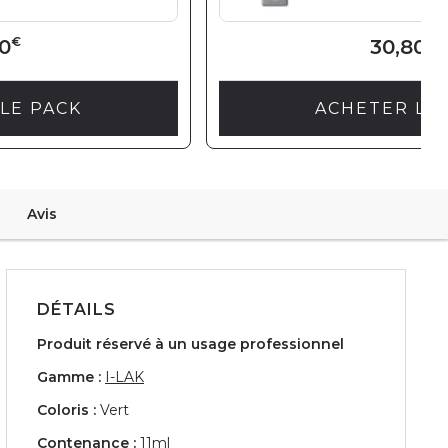
€
€
0
30,80
LE PACK
ACHETER LE
Avis
DÉTAILS
Produit réservé à un usage professionnel
Gamme :
I-LAK
Coloris :
Vert
Contenance :
11ml