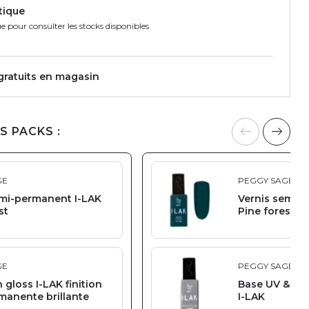
tique
e pour consulter les stocks disponibles
 gratuits en magasin
S PACKS :
GE
PEGGY SAGE
emi-permanent I-LAK
Vernis semi-
st
Pine forest
GE
PEGGY SAGE
h gloss I-LAK finition
Base UV & LE
manente brillante
I-LAK