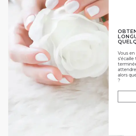
OBTEN
LONGU
QUELQ
Vous en 
s'écaille
terminée
attendre
alors qu
?