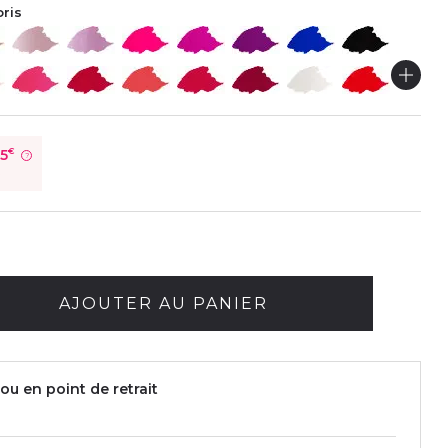
oris
75
€
?
é
AJOUTER AU PANIER
ou en point de retrait