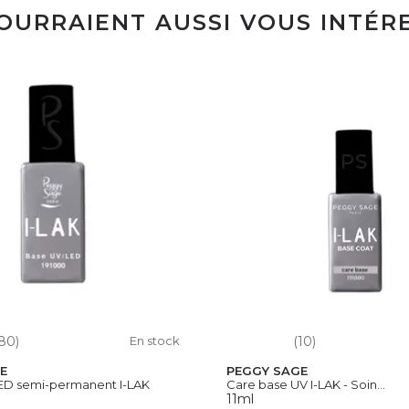
POURRAIENT AUSSI VOUS INTÉR
80)
En stock
(10)
E
PEGGY SAGE
ED semi-permanent I-LAK
Care base UV I-LAK - Soin...
11ml