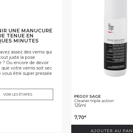
IR UNE MANUCURE
E TENUE EN
UES MINUTES
avez assez des vernis qui
 tout juste la pose
 ? Ou encore de devoir
 que votre vernis soit sec
e vous être super pressée
VOIR LES ÉTAPES
PEGGY SAGE
Cleaner triple action
125ml
€
7,70
AJOUTER AU PAN