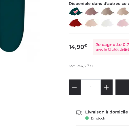
Disponible dans d'autres col
Je cagnotte
0,
€
14,90
avec le
Club Fidélit
Soit
1 354,55
/ L
€
Livraison à domicile 
En stock