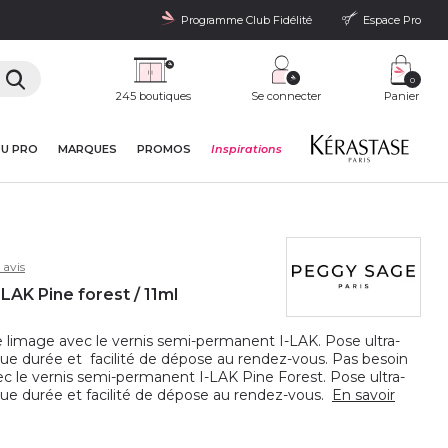
Programme Club Fidélité
Espace Pro
0
245 boutiques
Se connecter
Panier
DU PRO
MARQUES
PROMOS
Inspirations
 avis
LAK Pine forest / 11ml
 limage avec le vernis semi-permanent I-LAK. Pose ultra-
ngue durée et facilité de dépose au rendez-vous. Pas besoin
c le vernis semi-permanent I-LAK Pine Forest. Pose ultra-
ngue durée et facilité de dépose au rendez-vous.
En savoir