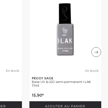
En stock
En stock
PEGGY SAGE
Base UV & LED semi-permanent I-LAK
11ml
€
15,90
IER
AJOUTER AU PANIER